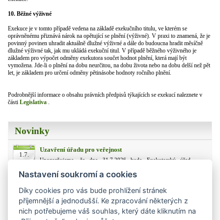
10. Běžné výživné
Exekuce je v tomto případě vedena na základě exekučního titulu, ve kterém se
oprávněnému přiznává nárok na opětující se plnění (výživné). V praxi to znamená, že je
povinný povinen uhradit aktuálně dlužné výživné a dále do budoucna hradit měsíčně
dlužné výživné tak, jak mu ukládá exekuční titul. V případě běžného výživného je
základem pro výpočet odměny exekutora součet hodnot plnění, která mají být
vymožena. Jde-li o plnění na dobu neurčitou, na dobu života nebo na dobu delší než pět
let, je základem pro určení odměny pětinásobe hodnoty ročního plnění.
Podrobnější informace o obsahu právních předpisů týkajících se exekucí naleznete v
části
Legislativa
.
Novinky
Uzavření úřadu pro veřejnost
1.7.
Upozorňujeme, že dne 31.7.2026 bude Exekutorský úřad
Olomouc pro veřejnost uzavřen.
Nastavení soukromí a cookies
Nedostupnost telefonů 21.8.
20.8.
Díky cookies pro vás bude prohlížení stránek
Z technických důvodů může být dne 21. 8. 2024 během dne
příjemnější a jednodušší. Ke zpracování některých z
telefoní linka částečně nedostupná. Za způsobené komplikace se
omlouváme.
nich potřebujeme váš souhlas, který dáte kliknutím na