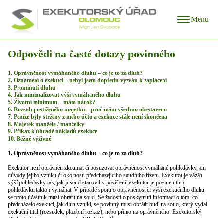
Menu
Odpovědi na časté dotazy povinného
1. Oprávněnost vymáhaného dluhu – co je to za dluh?
2. Oznámení o exekuci – nebyl jsem dopředu vyzván k zaplacení
3. Prominutí dluhu
4. Jak minimalizovat výši vymáhaného dluhu
5. Životní minimum – mám nárok?
6. Rozsah postiženého majetku – proč mám všechno obestaveno
7. Peníze byly strženy z mého účtu a exekuce stále není skončena
8. Majetek manžela / manželky
9. Příkaz k úhradě nákladů exekuce
10. Běžné výživné
1. Oprávněnost vymáhaného dluhu – co je to za dluh?
Exekutor není oprávněn zkoumat či posuzovat oprávněnost vymáhané pohledávky, ani
důvody jejího vzniku či okolnosti předcházejícího soudního řízení. Exekutor je vázán
výší pohledávky tak, jak ji soud stanovil v pověření, exekutor je povinen tuto
pohledávku takto i vymáhat. V případě sporu o oprávněnost či výši exekučního dluhu
se proto účastník musí obrátit na soud. Se žádostí o poskytnutí informací o tom, co
předcházelo exekuci, jak dluh vznikl, se povinný musí obrátit buď na soud, který vydal
exekuční titul (rozsudek, platební rozkaz), nebo přímo na oprávněného. Exekutorský