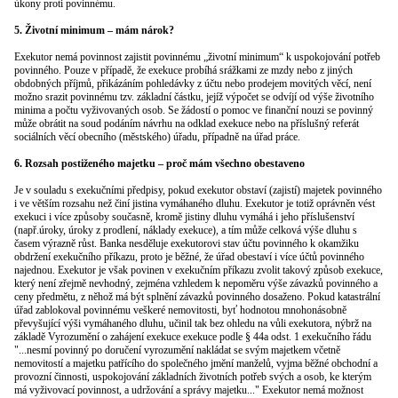
úkony proti povinnému.
5. Životní minimum – mám nárok?
Exekutor nemá povinnost zajistit povinnému „životní minimum“ k uspokojování potřeb
povinného. Pouze v případě, že exekuce probíhá srážkami ze mzdy nebo z jiných
obdobných příjmů, přikázáním pohledávky z účtu nebo prodejem movitých věcí, není
možno srazit povinnému tzv. základní částku, jejíž výpočet se odvíjí od výše životního
minima a počtu vyživovaných osob. Se žádostí o pomoc ve finanční nouzi se povinný
může obrátit na soud podáním návrhu na odklad exekuce nebo na příslušný referát
sociálních věcí obecního (městského) úřadu, případně na úřad práce.
6. Rozsah postiženého majetku – proč mám všechno obestaveno
Je v souladu s exekučními předpisy, pokud exekutor obstaví (zajistí) majetek povinného
i ve větším rozsahu než činí jistina vymáhaného dluhu. Exekutor je totiž oprávněn vést
exekuci i více způsoby současně, kromě jistiny dluhu vymáhá i jeho příslušenství
(např.úroky, úroky z prodlení, náklady exekuce), a tím může celková výše dluhu s
časem výrazně růst. Banka nesděluje exekutorovi stav účtu povinného k okamžiku
obdržení exekučního příkazu, proto je běžné, že úřad obestaví i více účtů povinného
najednou. Exekutor je však povinen v exekučním příkazu zvolit takový způsob exekuce,
který není zřejmě nevhodný, zejména vzhledem k nepoměru výše závazků povinného a
ceny předmětu, z něhož má být splnění závazků povinného dosaženo. Pokud katastrální
úřad zablokoval povinnému veškeré nemovitosti, byť hodnotou mnohonásobně
převyšující výši vymáhaného dluhu, učinil tak bez ohledu na vůli exekutora, nýbrž na
základě Vyrozumění o zahájení exekuce exekuce podle § 44a odst. 1 exekučního řádu
"...nesmí povinný po doručení vyrozumění nakládat se svým majetkem včetně
nemovitostí a majetku patřícího do společného jmění manželů, vyjma běžné obchodní a
provozní činnosti, uspokojování základních životních potřeb svých a osob, ke kterým
má vyživovací povinnost, a udržování a správy majetku..." Exekutor nemá možnost