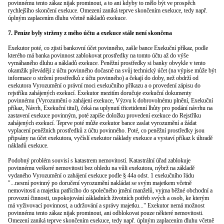
povinnému tento zákaz nijak prominout, a to ani kdyby to mělo být ve prospěch
rychlejšího skončení exekuce. Omezení zaniká teprve skončením exekuce, tedy např.
úplným zaplacením dluhu včetně nákladů exekuce.
7. Peníze byly strženy z mého účtu a exekuce stále není skončena
Exekutor poté, co zjistí bankovní účet povinného, zašle bance Exekuční příkaz, podle
kterého má banka povinnost zablokovat prostředky na tomto účtu až do výše
vymáhaného dluhu a nákladů exekuce. Peněžní prostředky si banky obvykle v tento
okamžik převádějí z účtu povinného dočasně na svůj technický účet (na výpise může být
informace o stržení prostředků z účtu povinného) a čekají do doby, než obdrží od
exekutora Vyrozumění o právní moci exekučního příkazu a o provedení zápisu do
rejstříku zahájených exekucí. Exekutor mezitím doručuje exekuční dokumenty
povinnému (Vyrozumění o zahájení exekuce, Výzvu k dobrovolnému plnění, Exekuční
příkaz, Návrh, Exekuční titul), čeká na uplynutí třicetidenní lhůty pro podání návrhu na
zastavení exekuce povinným, poté zapíše doložku provedení exekuce do Rejstříku
zahájených exekucí. Teprve poté může exekutor bance zaslat vyrozumění a žádat
vyplacení peněžních prostředků z účtu povinného. Poté, co peněžní prostředky jsou
připsány na účet exekutora, vyčíslí exekutor náklady exekuce a vystaví příkaz k úhradě
nákladů exekuce.
Podobný problém souvisí s katastrem nemovitostí. Katastrální úřad zablokuje
povinnému veškeré nemovitosti bez ohledu na vůli exekutora, nýbrž na základě
vydaného Vyrozumění o zahájení exekuce podle § 44a odst. 1 exekučního řádu
"...nesmí povinný po doručení vyrozumění nakládat se svým majetkem včetně
nemovitostí a majetku patřícího do společného jmění manželů, vyjma běžné obchodní a
provozní činnosti, uspokojování základních životních potřeb svých a osob, ke kterým
má vyživovací povinnost, a udržování a správy majetku..." Exekutor nemá možnost
povinnému tento zákaz nijak prominout, ani odblokovat pouze některé nemovitosti.
Omezení zaniká teprve skončením exekuce, tedy např. úplným zaplacením dluhu včetně