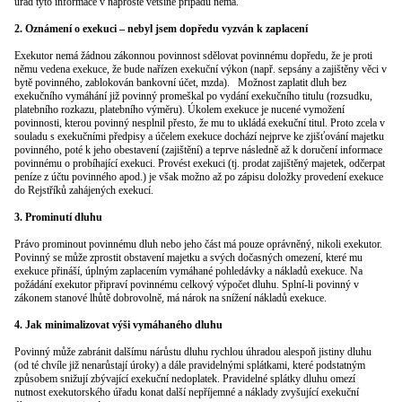
úřad tyto informace v naprosté většině případů nemá.
2. Oznámení o exekuci – nebyl jsem dopředu vyzván k zaplacení
Exekutor nemá žádnou zákonnou povinnost sdělovat povinnému dopředu, že je proti
němu vedena exekuce, že bude nařízen exekuční výkon (např. sepsány a zajištěny věci v
bytě povinného, zablokován bankovní účet, mzda). Možnost zaplatit dluh bez
exekučního vymáhání již povinný promeškal po vydání exekučního titulu (rozsudku,
platebního rozkazu, platebního výměru). Úkolem exekuce je nucené vymožení
povinnosti, kterou povinný nesplnil přesto, že mu to ukládá exekuční titul. Proto zcela v
souladu s exekučními předpisy a účelem exekuce dochází nejprve ke zjišťování majetku
povinného, poté k jeho obestavení (zajištění) a teprve následně až k doručení informace
povinnému o probíhající exekuci. Provést exekuci (tj. prodat zajištěný majetek, odčerpat
peníze z účtu povinného apod.) je však možno až po zápisu doložky provedení exekuce
do Rejstříků zahájených exekucí.
3. Prominutí dluhu
Právo prominout povinnému dluh nebo jeho část má pouze oprávněný, nikoli exekutor.
Povinný se může zprostit obstavení majetku a svých dočasných omezení, které mu
exekuce přináší, úplným zaplacením vymáhané pohledávky a nákladů exekuce. Na
požádání exekutor připraví povinnému celkový výpočet dluhu. Splní-li povinný v
zákonem stanové lhůtě dobrovolně, má nárok na snížení nákladů exekuce.
4. Jak minimalizovat výši vymáhaného dluhu
Povinný může zabránit dalšímu nárůstu dluhu rychlou úhradou alespoň jistiny dluhu
(od té chvíle již nenarůstají úroky) a dále pravidelnými splátkami, které podstatným
způsobem snižují zbývající exekuční nedoplatek. Pravidelné splátky dluhu omezí
nutnost exekutorského úřadu konat další nepříjemné a náklady zvyšující exekuční