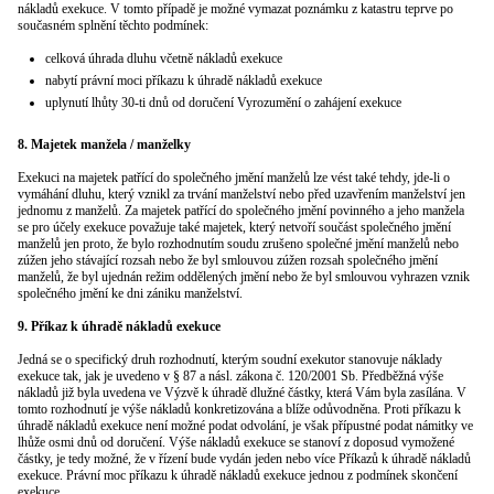
nákladů exekuce. V tomto případě je možné vymazat poznámku z katastru teprve po
současném splnění těchto podmínek:
celková úhrada dluhu včetně nákladů exekuce
nabytí právní moci příkazu k úhradě nákladů exekuce
uplynutí lhůty 30-ti dnů od doručení Vyrozumění o zahájení exekuce
8. Majetek manžela / manželky
Exekuci na majetek patřící do společného jmění manželů lze vést také tehdy, jde-li o
vymáhání dluhu, který vznikl za trvání manželství nebo před uzavřením manželství jen
jednomu z manželů. Za majetek patřící do společného jmění povinného a jeho manžela
se pro účely exekuce považuje také majetek, který netvoří součást společného jmění
manželů jen proto, že bylo rozhodnutím soudu zrušeno společné jmění manželů nebo
zúžen jeho stávající rozsah nebo že byl smlouvou zúžen rozsah společného jmění
manželů, že byl ujednán režim oddělených jmění nebo že byl smlouvou vyhrazen vznik
společného jmění ke dni zániku manželství.
9. Příkaz k úhradě nákladů exekuce
Jedná se o specifický druh rozhodnutí, kterým soudní exekutor stanovuje náklady
exekuce tak, jak je uvedeno v § 87 a násl. zákona č. 120/2001 Sb. Předběžná výše
nákladů již byla uvedena ve Výzvě k úhradě dlužné částky, která Vám byla zasílána. V
tomto rozhodnutí je výše nákladů konkretizována a blíže odůvodněna. Proti příkazu k
úhradě nákladů exekuce není možné podat odvolání, je však přípustné podat námitky ve
lhůže osmi dnů od doručení. Výše nákladů exekuce se stanoví z doposud vymožené
částky, je tedy možné, že v řízení bude vydán jeden nebo více Příkazů k úhradě nákladů
exekuce. Právní moc příkazu k úhradě nákladů exekuce jednou z podmínek skončení
exekuce.